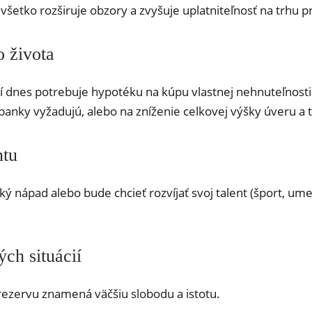
všetko rozširuje obzory a zvyšuje uplatniteľnosť na trhu p
o života
í dnes potrebuje hypotéku na kúpu vlastnej nehnuteľnost
 banky vyžadujú, alebo na zníženie celkovej výšky úveru a
ntu
 nápad alebo bude chcieť rozvíjať svoj talent (šport, ume
ch situácií
 rezervu znamená väčšiu slobodu a istotu.