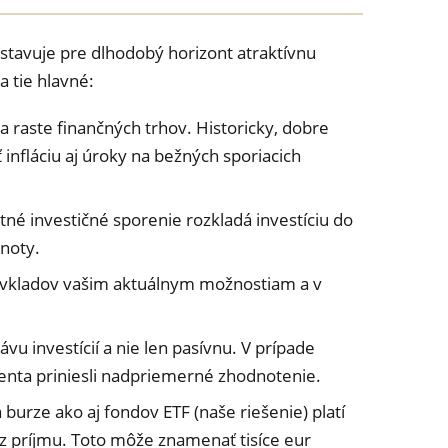
tavuje pre dlhodobý horizont atraktívnu
 tie hlavné:
 raste finančných trhov. Historicky, dobre
infláciu aj úroky na bežných sporiacich
né investičné sporenie rozkladá investíciu do
dnoty.
u vkladov vašim aktuálnym možnostiam a v
 investícií a nie len pasívnu. V prípade
enta priniesli nadpriemerné zhodnotenie.
urze ako aj fondov ETF (naše riešenie) platí
 z príjmu. Toto môže znamenať tisíce eur