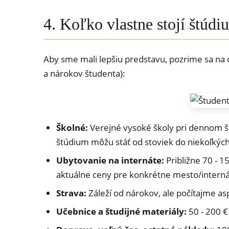
4. Koľko vlastne stojí štú
Aby sme mali lepšiu predstavu, pozrime sa na o
a nárokov študenta):
Školné:
Verejné vysoké školy pri dennom št
štúdium môžu stáť od stoviek do niekoľkých
Ubytovanie na internáte:
Približne 70 - 1
aktuálne ceny pre konkrétne mesto/interná
Strava:
Záleží od nárokov, ale počítajme a
Učebnice a študijné materiály:
50 - 200 €