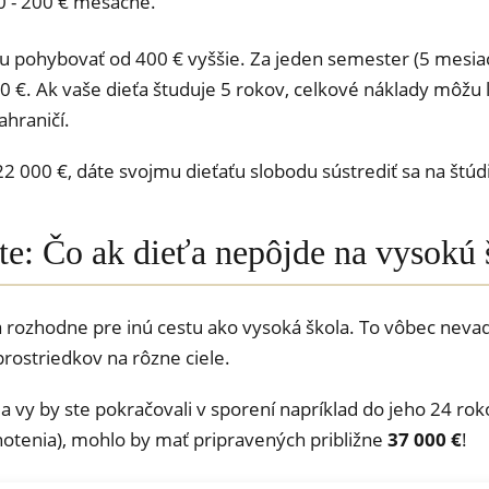
 - 200 € mesačne.
pohybovať od 400 € vyššie. Za jeden semester (5 mesiaco
 €. Ak vaše dieťa študuje 5 rokov, celkové náklady môžu 
ahraničí.
000 €, dáte svojmu dieťaťu slobodu sústrediť sa na štúdiu
ste: Čo ak dieťa nepôjde na vysokú
sa rozhodne pre inú cestu ako vysoká škola. To vôbec nevad
 prostriedkov na rôzne ciele.
a vy by ste pokračovali v sporení napríklad do jeho 24 ro
otenia), mohlo by mať pripravených približne
37 000 €
!