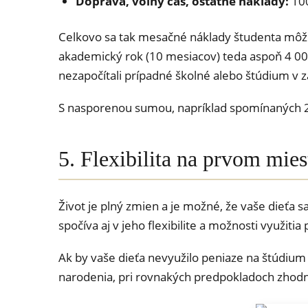
Doprava, voľný čas, ostatné náklady:
100
Celkovo sa tak mesačné náklady študenta môžu 
akademický rok (10 mesiacov) teda aspoň 4 000
nezapočítali prípadné školné alebo štúdium v z
S nasporenou sumou, napríklad spomínaných 22 
5. Flexibilita na prvom mie
Život je plný zmien a je možné, že vaše dieťa 
spočíva aj v jeho flexibilite a možnosti využitia
Ak by vaše dieťa nevyužilo peniaze na štúdium 
narodenia, pri rovnakých predpokladoch zhodn