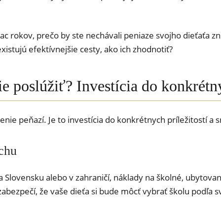
iac rokov, prečo by ste nechávali peniaze svojho dieťaťa 
istujú efektívnejšie cesty, ako ich zhodnotiť?
ie poslúžiť? Investícia do konkrét
nie peňazí. Je to investícia do konkrétnych príležitostí a
echu
 Slovensku alebo v zahraničí, náklady na školné, ubytovani
abezpečí, že vaše dieťa si bude môcť vybrať školu podľa sv