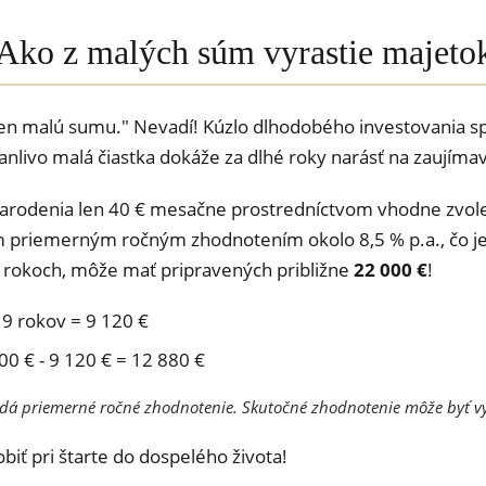
u: Ako z malých súm vyrastie majeto
len malú sumu." Nevadí! Kúzlo dlhodobého investovania sp
danlivo malá čiastka dokáže za dlhé roky narásť na zaujíma
narodenia len 40 € mesačne prostredníctvom vhodne zvol
 priemerným ročným zhodnotením okolo 8,5 % p.a., čo je 
9 rokoch, môže mať pripravených približne
22 000 €
!
19 rokov = 9 120 €
00 € - 9 120 € = 12 880 €
dá priemerné ročné zhodnotenie. Skutočné zhodnotenie môže byť vyš
biť pri štarte do dospelého života!