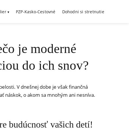
lier
PZP-Kasko-Cestovné
Dohodni si stretnutie
ečo je moderné
ciou do ich snov?
spelosti. V dnešnej dobe je však finančná
 dať náskok, o akom sa mnohým ani nesníva.
e budúcnosť vašich detí!