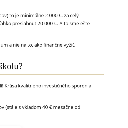
v) to je minimálne 2 000 €, za celý
ľahko presiahnuť 20 000 €. A to sme ešte
m a nie na to, ako finančne vyžiť.
 školu?
í! Krása kvalitného investičného sporenia
kov (stále s vkladom 40 € mesačne od