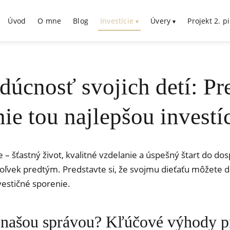
Úvod
O mne
Blog
Investície
Úvery
Projekt 2. pi
dúcnosť svojich detí: Pr
nie tou najlepšou investí
e – šťastný život, kvalitné vzdelanie a úspešný štart do do
dykoľvek predtým. Predstavte si, že svojmu dieťaťu môžete
vestičné sporenie.
d našou správou? Kľúčové výhody pr