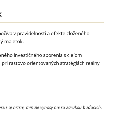
k
očíva v pravidelnosti a efekte zloženého
vý majetok.
eného investičného sporenia s cieľom
pri rastovo orientovaných stratégiách reálny
šie aj nižšie, minulé výnosy nie sú zárukou budúcich.