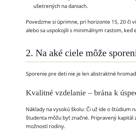
ušetrených na daniach.
Povedzme si úprimne, pri horizonte 15, 20 či v
alebo sa uspokojili s minimálnym rastom, keď ex
2. Na aké ciele môže sporen
Sporenie pre deti nie je len abstraktné hromade
Kvalitné vzdelanie – brána k úsp
Náklady na vysokú školu: Či už ide o štúdium na
študenta môžu byť značné. Pripravený kapitál z
možností rodiny.