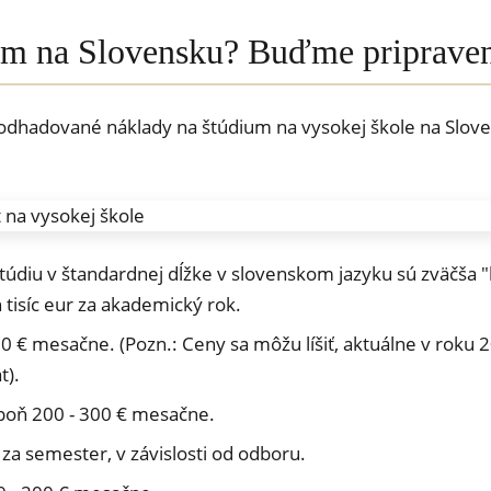
dium na Slovensku? Buďme pripraven
dhadované náklady na štúdium na vysokej škole na Slovensk
údiu v štandardnej dĺžke v slovenskom jazyku sú zväčša 
 tisíc eur za akademický rok.
50 € mesačne. (Pozn.: Ceny sa môžu líšiť, aktuálne v roku 
t).
spoň 200 - 300 € mesačne.
 za semester, v závislosti od odboru.