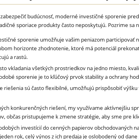
 zabezpečiť budúcnosť, moderné investičné sporenie preds
adičné sporiace produkty často neposkytujú. Pozrime sa na
estičné sporenie umožňuje vašim peniazom participovať na
dobom horizonte zhodnotenie, ktoré má potenciál prekonať 
ujú a rastú.
o vkladania všetkých prostriedkov na jedno miesto, kvalit
hodobé sporenie je to kľúčový prvok stability a ochrany ho
 riešenia sú často flexibilné, umožňujú prispôsobiť výšk
ch konkurenčných riešení, my využívame aktívnejšiu správu
, občas pristupujeme k zmene stratégie, aby sme pre kli
odobých investícií do cenných papierov obchodovaných na b
 jeden rok, celý výnos z ich predaja je oslobodený od dane