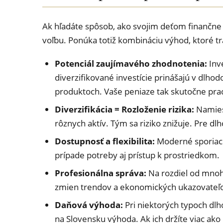
Ak hľadáte spôsob, ako svojim deťom finančne
voľbu. Ponúka totiž kombináciu výhod, ktoré tr
Potenciál zaujímavého zhodnotenia:
Inv
diverzifikované investície prinášajú v dlho
produktoch. Vaše peniaze tak skutočne prac
Diverzifikácia = Rozloženie rizika:
Namiest
rôznych aktív. Tým sa riziko znižuje. Pre dl
Dostupnosť a flexibilita:
Moderné sporiace
prípade potreby aj prístup k prostriedkom.
Profesionálna správa:
Na rozdiel od mnohý
zmien trendov a ekonomických ukazovateľov
Daňová výhoda:
Pri niektorých typoch dlh
na Slovensku výhoda. Ak ich držíte viac ako