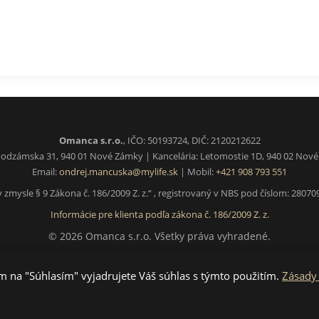
Omanca s.r.o.
, IČO: 50193724, DIČ: 2120212622
 Podzámska 31, 940 01 Nové Zámky | Kancelária: Letomostie 1D, 940 02 Nov
Email:
ondrej.mancuska@mylife.sk
| Mobil:
+421 908 793 551
zmysle § 9 Zákona č. 186/2009 Z. z.“ , registrovaný v NBS pod číslom: 28070
Informácie pre klienta podľa zákona č. 186/2009 Z. z.
©
2026
Omanca s.r.o. Všetky práva vyhradené.
 na "Súhlasím" vyjadrujete Váš súhlas s týmto použitím.
Zásady
·
Admin
Účtovníctvo