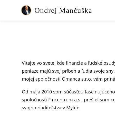
Ondrej Mančuška
Vitajte vo svete, kde financie a ľudské osu
peniaze majú svoj príbeh a ľudia svoje sn
mojej spoločnosti Omanca s.r.o. vám prin
Od mája 2010 som súčasťou fascinujúceho s
spoločnosti Fincentrum a.s., prešiel som c
svojho riaditeľstva v Mylife.