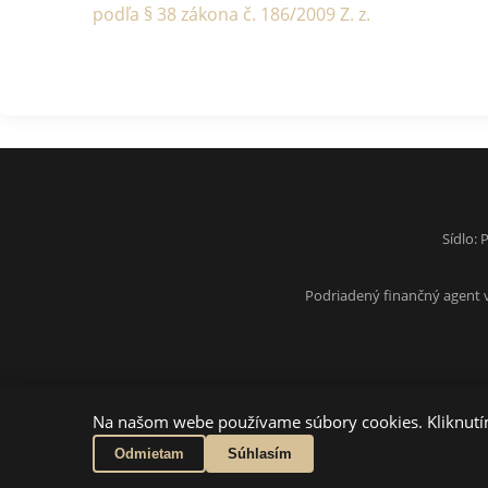
podľa § 38 zákona č. 186/2009 Z. z.
Sídlo:
Podriadený finančný agent v 
Na našom webe používame súbory cookies. Kliknutím
Odmietam
Súhlasím