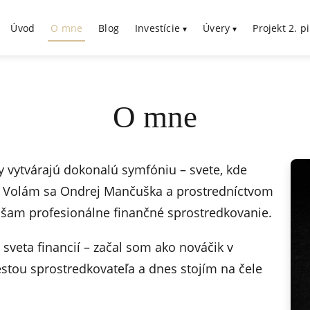
Úvod
O mne
Blog
Investície
Úvery
Projekt 2. pi
O mne
dy vytvárajú dokonalú symfóniu – svete, kde
y. Volám sa Ondrej Mančuška a prostredníctvom
ášam profesionálne finančné sprostredkovanie.
veta financií – začal som ako nováčik v
estou sprostredkovateľa a dnes stojím na čele