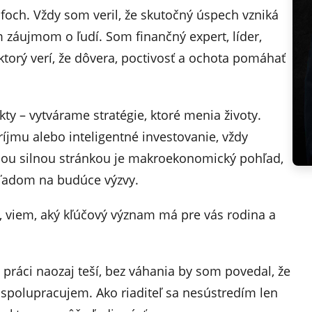
afoch. Vždy som veril, že skutočný úspech vzniká
 záujmom o ľudí. Som finančný expert, líder,
 ktorý verí, že dôvera, poctivosť a ochota pomáhať
y – vytvárame stratégie, ktoré menia životy.
íjmu alebo inteligentné investovanie, vždy
jou silnou stránkou je makroekonomický pohľad,
hľadom na budúce výzvy.
 viem, aký kľúčový význam má pre vás rodina a
 práci naozaj teší, bez váhania by som povedal, že
i spolupracujem. Ako riaditeľ sa nesústredím len