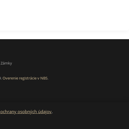
é Zámky
9.
Overenie registrácie v NBS
.
 ochrany osobných údajov
.