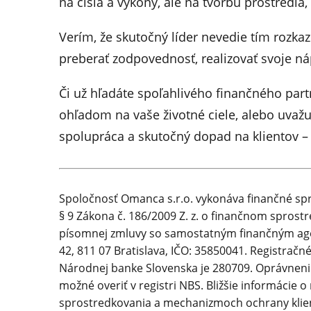
na čísla a výkony, ale na tvorbu prostredia
Verím, že skutočný líder nevedie tím rozkaz
preberať zodpovednosť, realizovať svoje ná
Či už hľadáte spoľahlivého finančného par
ohľadom na vaše životné ciele, alebo uvažuj
spolupráca a skutočný dopad na klientov –
Spoločnosť Omanca s.r.o. vykonáva finančné sp
§ 9 Zákona č. 186/2009 Z. z. o finančnom sprost
písomnej zmluvy so samostatným finančným ag
42, 811 07 Bratislava, IČO: 35850041. Registrač
Národnej banke Slovenska je 280709. Oprávneni
možné overiť v registri NBS. Bližšie informácie 
sprostredkovania a mechanizmoch ochrany kli