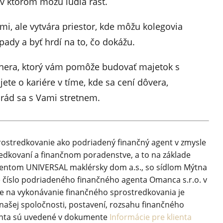
, v ktorom môžu ľudia rásť.
mi, ale vytvára priestor, kde môžu kolegovia
pady a byť hrdí na to, čo dokážu.
tnera, ktorý vám pomôže budovať majetok s
ete o kariére v tíme, kde sa cení dôvera,
 rád sa s Vami stretnem.
rostredkovanie ako podriadený finančný agent v zmysle
redkovaní a finančnom poradenstve, a to na základe
entom UNIVERSAL maklérsky dom a.s., so sídlom Mýtna
né číslo podriadeného finančného agenta Omanca s.r.o. v
e na vykonávanie finančného sprostredkovania je
o našej spoločnosti, postavení, rozsahu finančného
enta sú uvedené v dokumente
Informácie pre klienta