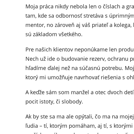
Moja práca nikdy nebola len o číslach a gr
tam, kde sa odbornosť stretáva s úprimným
mentor, no zároveň aj váš priateľ a kolega,
sú základom všetkého.
Pre našich klientov neponúkame len produkt
Nech už ide o budovanie rezerv, ochranu pr
hľadíme ďalej než na súčasnú potrebu. Mo
ktorý mi umožňuje navrhovať riešenia s o
A keďže sám som manžel a otec dvoch detí,
pocit istoty, či slobody.
Ak by ste sa ma ale opýtali, čo ma na mojej
ľudia – tí, ktorým pomáham, aj tí, s ktorým