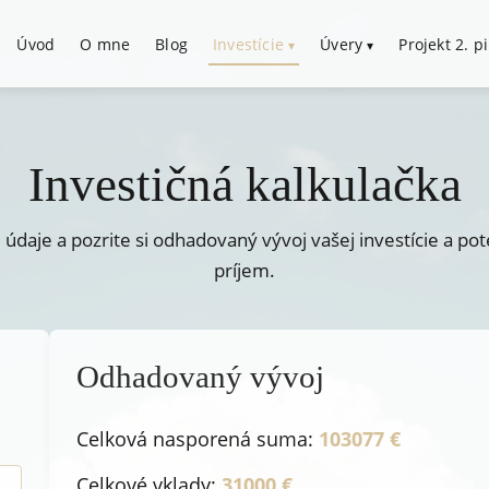
Úvod
O mne
Blog
Investície
Úvery
Projekt 2. pi
Investičná kalkulačka
údaje a pozrite si odhadovaný vývoj vašej investície a po
príjem.
Odhadovaný vývoj
Celková nasporená suma:
103077 €
Celkové vklady:
31000 €